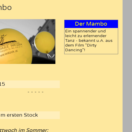
mbo
Der Mambo
Ein spannender und
leicht zu erlernender
Tanz - bekannt u.A. aus
dem Film "Dirty
Dancing"!
15
- - - - -
 im ersten Stock
Mittwoch im Sommer: