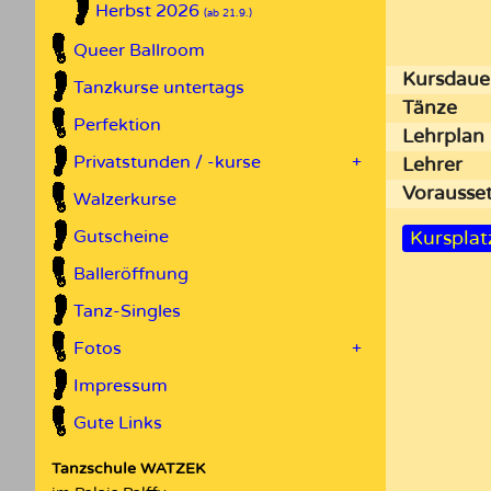
Herbst 2026
(ab 21.9.)
Queer Ballroom
Kursdaue
Tanzkurse untertags
Tänze
Perfektion
Lehrplan
Privatstunden / -kurse
+
Lehrer
Vor­aus­s
Walzerkurse
Gutscheine
Kursplat
Balleröffnung
Tanz-Singles
Fotos
+
Impressum
Gute Links
Tanzschule WATZEK