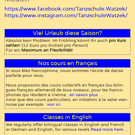
https://www.facebook.com/Tanzschule.Watzek/
https://www.instagram.com/TanzschuleWatzek/
Viel Urlaub diese Saison?
Absolut kein Problem: Im Frühling könnt Ihr auch
pro Kurs
zahlen
! (12 Euro pro Einheit pro Person)
Für ein
Maximum an Flexibilität!
Nos cours en fran­çais
Si vous êtes fran­co­pho­ne, nous som­mes l'é­cole de dan­se
par­faite pour vous.
Nous pro­po­sons des cours col­lec­tifs en fran­çais (ou bi­lin­
gues fran­çais-al­le­mand) de tous ni­veaux, pour les fran­co­
pho­nes qui ré­si­dent à Vienne :
en sa­voir plus ...
Ain­si que des cours par­ti­cu­liers, en ini­tia­tion à la val­se vien­
noise par exem­ple :
voir ici
Classes in En­glish
We re­gu­lar­ly of­fer bi­lin­gual classes in En­glish and French
or German and English, for various levels.
Read more here ...