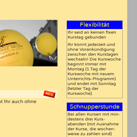
Flexibilität
Ihr seid an keinen fixen
Kurstag gebunden
Ihr könnt jederzeit und
ohne Vorankündigung
zwischen den Kurstagen
wechseln! Die Kurswoche
beginnt immer mit
Montag (1.Tag der
Kurswoche mit neuem
Unterrichts-Programm)
und endet mit Sonntag
(letzter Tag der
Kurswoche).
t Ihr auch ohne
Schnupperstunde
Bei allen Kursen mit min­
destens drei Kurs­
abenden (mit Aus­nahme
der Kurse, die wochen­
weise zu zahlen sind)