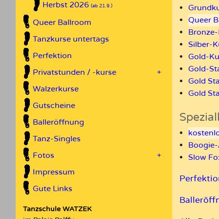
Herbst 2026
Grundku
(ab 21.9.)
Queer Ba
Queer Ballroom
Bronze-
Tanzkurse untertags
Silber-K
Perfektion
Gold-Ku
Gold-St
Privatstunden / -kurse
+
Gold Sta
Walzerkurse
Gold St
Gutscheine
Spezial
Balleröffnung
kostenlo
Tanz-Singles
Boogie-
Fotos
+
Slow Fox
Impressum
Perfekti
Gute Links
Balleröff
Tanzschule WATZEK