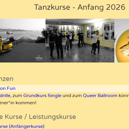
Tanzkurse - Anfang 2026
anzen
ton Fun
rille
, zum
Grundkurs Single
und zum
Queer Ballroom
könn
tner*in kommen!
e Kurse / Leistungskurse
rse (Anfängerkurse)