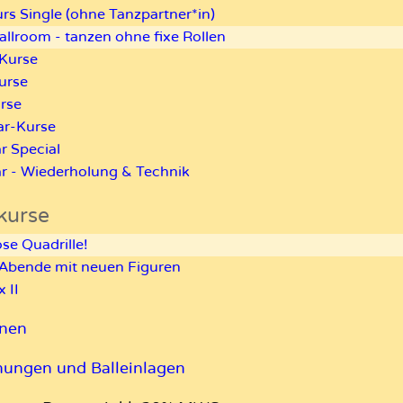
rs Single (ohne Tanzpartner*in)
llroom - tanzen ohne fixe Rollen
Kurse
urse
rse
ar-Kurse
r Special
ar - Wiederholung & Technik
kurse
se Quadrille!
Abende mit neuen Figuren
 II
onen
nungen und Balleinlagen