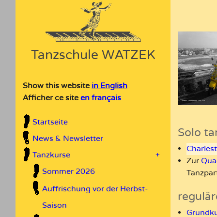
Tanzschule WATZEK
Show this website
in English
Afficher ce site
en français
Startseite
Solo t
News & Newsletter
Charles
Tanzkurse
+
Zur
Quad
Sommer 2026
Tanzpar
Auffrischung vor der Herbst-
regulär
Saison
Grundku