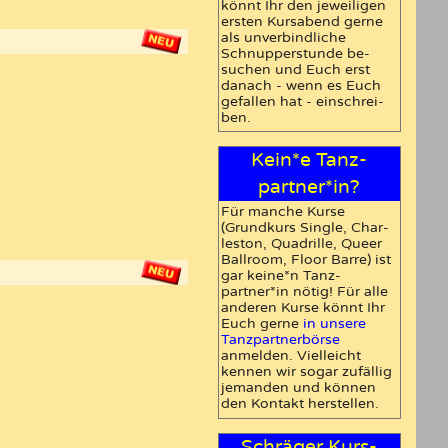
könnt Ihr den jewei­ligen
ersten Kurs­abend gerne
als unver­bind­liche
Schnup­per­stunde be­
suchen und Euch erst
danach - wenn es Euch
ge­fallen hat - ein­schrei­
ben.
Kein*e Tanz­
partner*in?
Für manche Kurse
(Grundkurs Single, Char­
leston, Quadrille, Queer
Ballroom
, Floor Barre) ist
gar keine*n Tanz­
partner*in nötig! Für alle
anderen Kurse könnt Ihr
Euch gerne
in unsere
Tanz­partner­börse
anmelden. Vielleicht
kennen wir sogar zu­fällig
jemanden und können
den Kontakt herstellen.
Schräger Kurs-