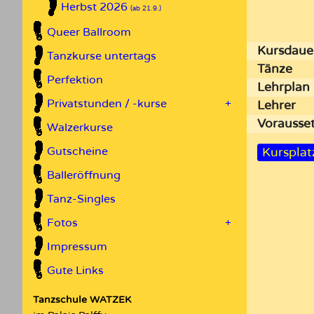
Herbst 2026
(ab 21.9.)
Queer Ballroom
Kursdaue
Tanzkurse untertags
Tänze
Perfektion
Lehrplan
Privatstunden / -kurse
+
Lehrer
Vor­aus­s
Walzerkurse
Gutscheine
Kursplat
Balleröffnung
Tanz-Singles
Fotos
+
Impressum
Gute Links
Tanzschule WATZEK