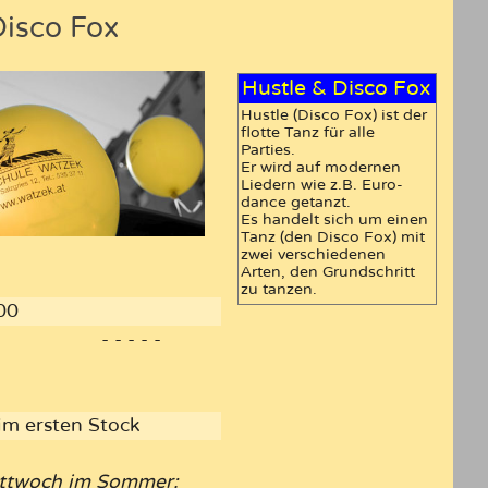
Disco Fox
Hustle & Disco Fox
Hustle (Disco Fox) ist der
flotte Tanz für alle
Parties.
Er wird auf mo­dernen
Liedern wie z.B. Euro­
dance getanzt.
Es handelt sich um einen
Tanz (den Disco Fox) mit
zwei verschiedenen
Arten, den Grundschritt
zu tanzen.
00
- - - - -
 im ersten Stock
Mittwoch im Sommer: