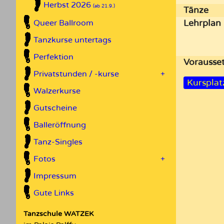
Herbst 2026
(ab 21.9.)
Tänze
Lehrplan
Queer Ballroom
Tanzkurse untertags
Perfektion
Vor­aus­s
Privatstunden / -kurse
+
Kursplat
Walzerkurse
Gutscheine
Balleröffnung
Tanz-Singles
Fotos
+
Impressum
Gute Links
Tanzschule WATZEK